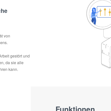
che
ät von
mens.
Arbeit gestört und
n, da sie alle
hren kann.
Funktionen