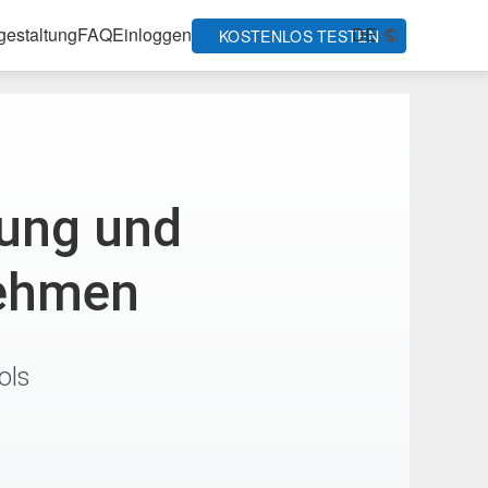
gestaltung
FAQ
Einloggen
DE
KOSTENLOS TESTEN
gung und
nehmen
ols